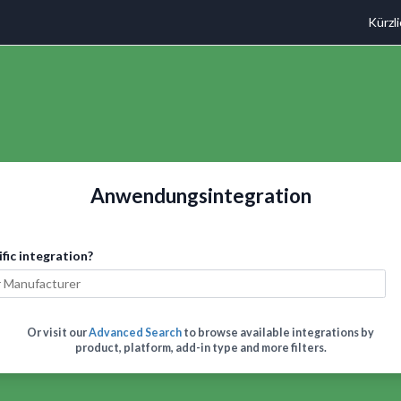
Kürzl
Anwendungsintegration
ific integration?
Or visit our
Advanced Search
to browse available integrations by
product, platform, add-in type and more filters.